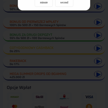
minute
second
BONUS HIGHROLLER (KOD PROMOCYJNY: 50HIGH)
50% Aż Do 1500 Zł
BONUS OD PIERWSZEJ WPŁATY
100% Do 500 Zł + 150 Darmowych Spinów
BONUS ZA DRUGI DEPOZYT
55% Do 500 Zł + 100 Darmowych Spinów
COTYGODNIOWY CASHBACK
Do 25%
RAKEBACK
Do 17%
MEGA SUMMER DROPS OD BGAMING
425.000 Zł
Opcje Wpłat