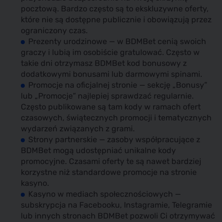
pocztową. Bardzo często są to ekskluzywne oferty,
które nie są dostępne publicznie i obowiązują przez
ograniczony czas.
Prezenty urodzinowe — w BDMBet cenią swoich
graczy i lubią im osobiście gratulować. Często w
takie dni otrzymasz BDMBet kod bonusowy z
dodatkowymi bonusami lub darmowymi spinami.
Promocje na oficjalnej stronie — sekcję „Bonusy”
lub „Promocje” najlepiej sprawdzać regularnie.
Często publikowane są tam kody w ramach ofert
czasowych, świątecznych promocji i tematycznych
wydarzeń związanych z grami.
Strony partnerskie — zasoby współpracujące z
BDMBet mogą udostępniać unikalne kody
promocyjne. Czasami oferty te są nawet bardziej
korzystne niż standardowe promocje na stronie
kasyno.
Kasyno w mediach społecznościowych —
subskrypcja na Facebooku, Instagramie, Telegramie
lub innych stronach BDMBet pozwoli Ci otrzymywać