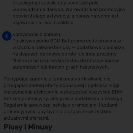
przeciągnąć suwak, aby otworzyć pole
wprowadzania danych. Wprowadź kod promocyjny,
potwierdź jego aktywację, a bonus natychmiast
pojawi się na Twoim saldzie.
Korzystanie z bonusu
Po aktywowaniu BDM Bet promo code otrzymasz
wszystkie należne bonusy — dodatkowe pieniądze
na depozyt, darmowe obroty lub inne prezenty.
Można je od razu wykorzystać do obstawiania w
automatach lub innych grach kasynowych.
Postępując zgodnie z tymi prostymi krokami, nie
przegapisz żadnej oferty bonusowej i będziesz mógł
maksymalnie efektywnie wykorzystać wszystkie BDM
Bet kod promocyjny, aby grać z dodatkową przewagą.
Regularnie sprawdzaj sekcję z promocjami i kodami
promocyjnymi, aby być na bieżąco ze wszystkimi
aktualnymi ofertami.
Plusy I Minusy