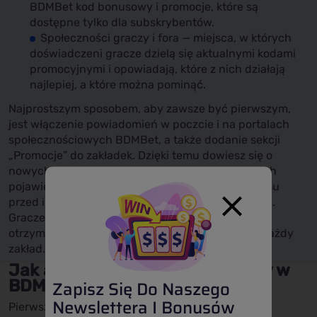
BDMBet kod bonusowy i promocje, które są
dostępne tylko dla subskrybentów.
Społeczności graczy i fora — miejsca, w których
doświadczeni gracze dzielą się aktualnymi kodami
promocyjnymi i opowiadają, które z nich działają
najlepiej, a które można pominąć.
Najprostszym sposobem, aby zawsze być pierwszym,
jest włączenie powiadomień w poczcie i na portalach
społecznościowych BDMBet, a także dodanie sekcji
„Promocje” do zakładek. Dzięki temu dowiesz się o
nowych kodach promocyjnych natychmiast po ich
pojawieniu się i będziesz mógł skorzystać z bonusu
przed innymi, zanim oferta stanie się niedostępna.
Gracze, którzy znają te proste sztuczki, regularnie
otrzymują więcej bonusów i lepiej wykorzystują każdy
zakład.
Jak aktywować kod promocyjny w
Zapisz Się Do Naszego
BDMBet Casino
Newslettera I Bonusów
Pierwszym krokiem do zdobycia bonusów jest