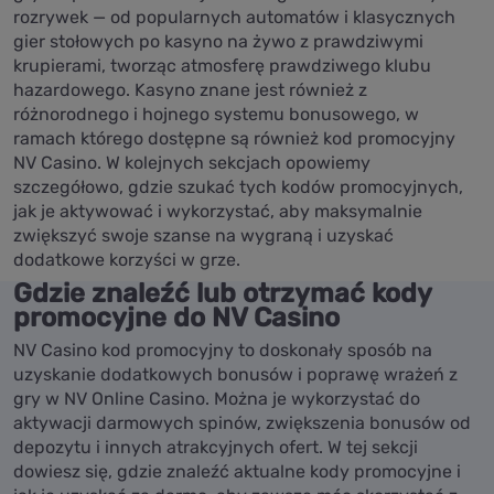
rozrywek — od popularnych automatów i klasycznych
gier stołowych po kasyno na żywo z prawdziwymi
krupierami, tworząc atmosferę prawdziwego klubu
hazardowego. Kasyno znane jest również z
różnorodnego i hojnego systemu bonusowego, w
ramach którego dostępne są również kod promocyjny
NV Casino. W kolejnych sekcjach opowiemy
szczegółowo, gdzie szukać tych kodów promocyjnych,
jak je aktywować i wykorzystać, aby maksymalnie
zwiększyć swoje szanse na wygraną i uzyskać
dodatkowe korzyści w grze.
Gdzie znaleźć lub otrzymać kody
promocyjne do NV Casino
NV Casino kod promocyjny to doskonały sposób na
uzyskanie dodatkowych bonusów i poprawę wrażeń z
gry w NV Online Casino. Można je wykorzystać do
aktywacji darmowych spinów, zwiększenia bonusów od
depozytu i innych atrakcyjnych ofert. W tej sekcji
dowiesz się, gdzie znaleźć aktualne kody promocyjne i