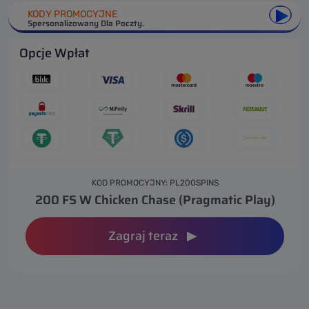
KODY PROMOCYJNE
Spersonalizowany Dla Poczty.
Opcje Wpłat
KOD PROMOCYJNY: PL200SPINS
200 FS W Chicken Chase (Pragmatic Play)
Zagraj teraz