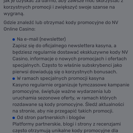
jak je uzyskać za darmo, aby zawsze móc skorzystać z
korzystnych promocji i zwiększyć swoje szanse na
wygraną.
Gdzie znaleźć lub otrzymać kody promocyjne do NV
Online Casino:
Na e-mail (newsletter)
Zapisz się do oficjalnego newslettera kasyna, a
będziesz regularnie dostawać ekskluzywne kody NV
Casino, informacje o nowych promocjach i ofertach
specjalnych. Często to właśnie subskrybenci jako
pierwsi dowiadują się o korzystnych bonusach.
W ramach specjalnych promocji kasyna
Kasyno regularnie organizuje tymczasowe kampanie
promocyjne, świętuje ważne wydarzenia lub
uruchamia sezonowe oferty, w ramach których
rozdawane są kody promocyjne. Śledź aktualności
na stronie, aby nie przegapić takich promocji.
Od stron partnerskich i blogów
Platformy partnerskie, blogi i strony z recenzjami
często otrzymują unikalne kody promocyjne dla