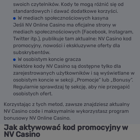
swoich czytelników. Kody te mogą różnić się od
standardowych i dawać dodatkowe korzyści.
W mediach społecznościowych kasyna
Jeśli NV Online Casino ma oficjalne strony w
mediach społecznościowych (Facebook, Instagram,
Twitter itp.), publikuje tam aktualne: NV Casino kod
promocyjny, nowości i ekskluzywne oferty dla
subskrybentów.
W osobistym koncie gracza
Zapisz Się Do Naszego
Niektóre kody NV Casino są dostępne tylko dla
Newslettera I Bonusów
zarejestrowanych użytkowników i są wyświetlane w
osobistym koncie w sekcji „Promocje” lub „Bonusy”.
Informacje o nowych loteriach i
Regularnie sprawdzaj tę sekcję, aby nie przegapić
turniejach
osobistych ofert.
Informacje o bonusach dla nowych
Korzystając z tych metod, zawsze znajdziesz aktualny
kasyn
NV Casino code i maksymalnie wykorzystasz program
Ekskluzywne bonusy
bonusowy NV Online Casino.
Informacje o jackpotach w kasynie
Jak aktywować kod promocyjny w
NV Casino
Subskrybuj wiadomości