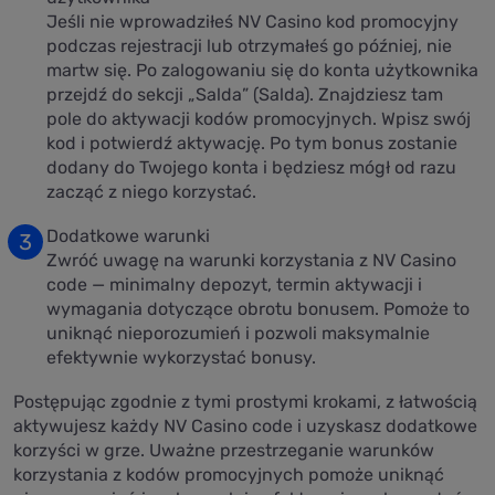
Jeśli nie wprowadziłeś NV Casino kod promocyjny
podczas rejestracji lub otrzymałeś go później, nie
martw się. Po zalogowaniu się do konta użytkownika
przejdź do sekcji „Salda” (Salda). Znajdziesz tam
pole do aktywacji kodów promocyjnych. Wpisz swój
kod i potwierdź aktywację. Po tym bonus zostanie
dodany do Twojego konta i będziesz mógł od razu
zacząć z niego korzystać.
Dodatkowe warunki
Zwróć uwagę na warunki korzystania z NV Casino
code — minimalny depozyt, termin aktywacji i
wymagania dotyczące obrotu bonusem. Pomoże to
uniknąć nieporozumień i pozwoli maksymalnie
efektywnie wykorzystać bonusy.
Postępując zgodnie z tymi prostymi krokami, z łatwością
aktywujesz każdy NV Casino code i uzyskasz dodatkowe
korzyści w grze. Uważne przestrzeganie warunków
korzystania z kodów promocyjnych pomoże uniknąć