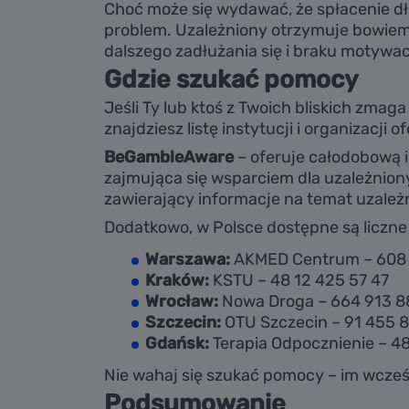
Choć może się wydawać, że spłacenie dł
problem. Uzależniony otrzymuje bowiem s
dalszego zadłużania się i braku motywacj
Gdzie szukać pomocy
Jeśli Ty lub ktoś z Twoich bliskich zmag
znajdziesz listę instytucji i organizacji 
BeGambleAware
– oferuje całodobową i
zajmująca się wsparciem dla uzależnio
zawierający informacje na temat uzależ
Dodatkowo, w Polsce dostępne są liczne 
Warszawa:
AKMED Centrum – 608 
Kraków:
KSTU – 48 12 425 57 47
Wrocław:
Nowa Droga – 664 913 8
Szczecin:
OTU Szczecin – 91 455 
Gdańsk:
Terapia Odpocznienie – 4
Nie wahaj się szukać pomocy – im wcześn
Podsumowanie