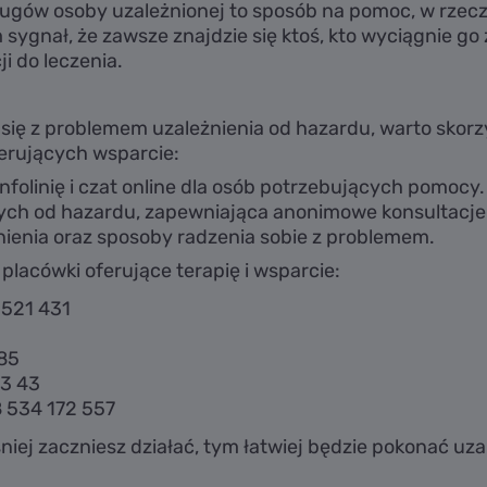
ugów osoby uzależnionej to sposób na pomoc, w rzeczy
ygnał, że zawsze znajdzie się ktoś, kto wyciągnie go
i do leczenia.
a się z problemem uzależnienia od hazardu, warto skor
oferujących wsparcie:
nfolinię i czat online dla osób potrzebujących pomocy
nych od hazardu, zapewniająca anonimowe konsultacje
nienia oraz sposoby radzenia sobie z problemem.
placówki oferujące terapię i wsparcie:
521 431
85
83 43
8 534 172 557
iej zaczniesz działać, tym łatwiej będzie pokonać uza