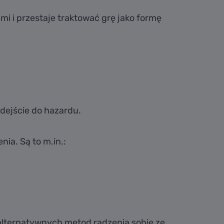
i i przestaje traktować grę jako formę
odejście do hazardu.
nia. Są to m.in.:
alternatywnych metod radzenia sobie ze