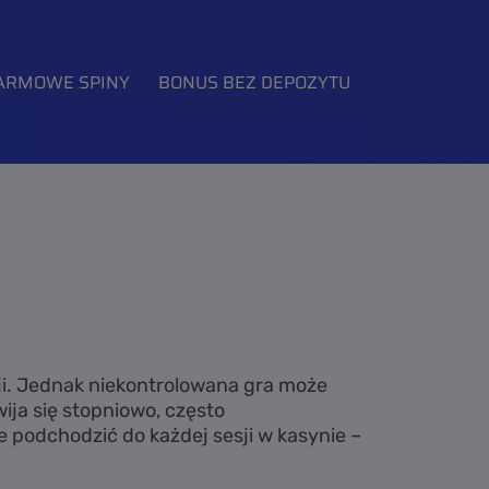
ARMOWE SPINY
BONUS BEZ DEPOZYTU
ji. Jednak niekontrolowana gra może
ija się stopniowo, często
 podchodzić do każdej sesji w kasynie –