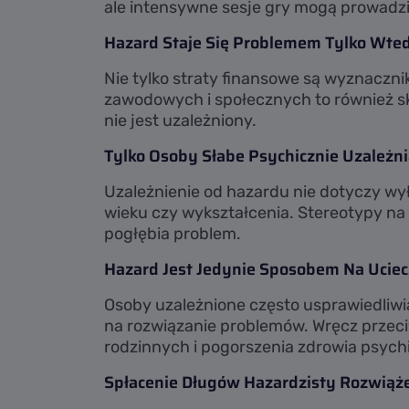
ale intensywne sesje gry mogą prowadzi
Zap
Hazard Staje Się Problemem Tylko Wte
New
Nie tylko straty finansowe są wyznaczn
zawodowych i społecznych to również skut
Inform
nie jest uzależniony.
Infor
Ekskl
Tylko Osoby Słabe Psychicznie Uzależni
Inform
Uzależnienie od hazardu nie dotyczy wy
wieku czy wykształcenia. Stereotypy na
pogłębia problem.
Subs
Hazard Jest Jedynie Sposobem Na Ucie
Osoby uzależnione często usprawiedliwi
na rozwiązanie problemów. Wręcz przeci
Potwierdz
rodzinnych i pogorszenia zdrowia psych
Handlowe 
Przetwarz
Spłacenie Długów Hazardzisty Rozwiąże