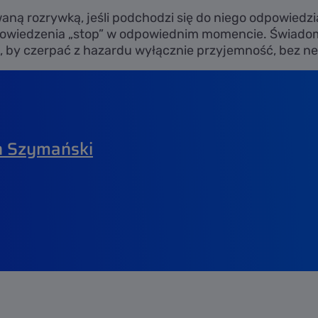
ną rozrywką, jeśli podchodzi się do niego odpowiedzi
ć powiedzenia „stop” w odpowiednim momencie. Świado
b, by czerpać z hazardu wyłącznie przyjemność, bez 
 Szymański