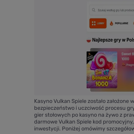
Kasyno Vulkan Spiele zostało założone 
bezpieczeństwo i uczciwość procesu gry
gier stołowych po kasyno na żywo z pr
darmowe Vulkan Spiele kod promocyjny,
inwestycji. Poniżej omówimy szczegółowo