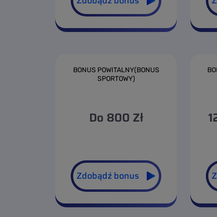
Zdobądź bonus
Z
BONUS POWITALNY(BONUS
BO
SPORTOWY)
Do 800 Zł
1
Zdobądź bonus
Z