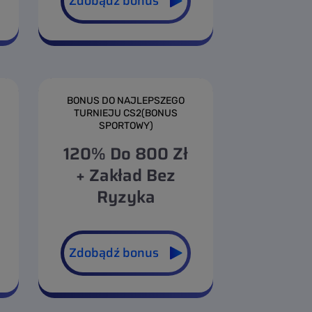
Zdobądź bonus
BONUS DO NAJLEPSZEGO
TURNIEJU CS2(BONUS
SPORTOWY)
120% Do 800 Zł
+ Zakład Bez
Ryzyka
Zdobądź bonus