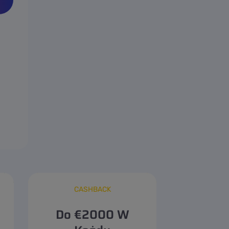
CASHBACK
Do €2000 W