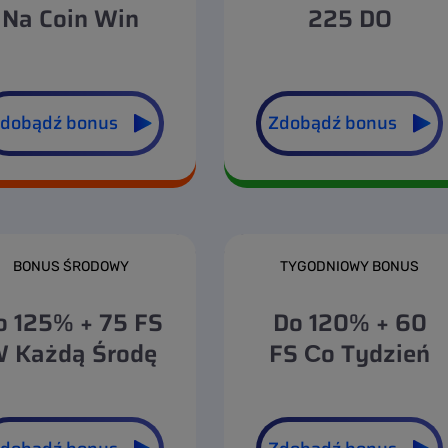
Na Coin Win
225 DO
dobądź bonus
Zdobądź bonus
BONUS ŚRODOWY
TYGODNIOWY BONUS
o 125% + 75 FS
Do 120% + 60
 Każdą Środę
FS Сo Tydzień