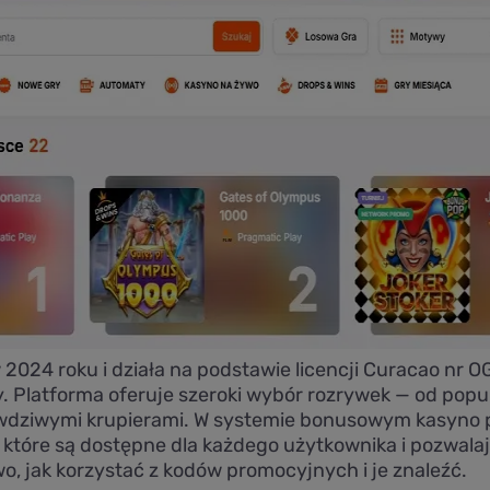
w 2024 roku i działa na podstawie licencji Curacao n
. Platforma oferuje szeroki wybór rozrywek — od pop
awdziwymi krupierami. W systemie bonusowym kasyno p
 które są dostępne dla każdego użytkownika i pozwal
, jak korzystać z kodów promocyjnych i je znaleźć.