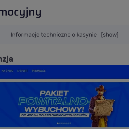
omocyjny
krybuj wiadomości
Subskrybuj
Informacje techniczne o kasynie
am, że wysyłając ten formularz akceptuję Ogólne Warunki
i przyjmuję do wiadomości następujące Zasady
ania Danych Osobowych 10najlepszekasyna.pl
nzja