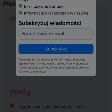
Plusy I Minusy
Ekskluzywne bonusy
Informacje o jackpotach w kasynie
Plusy
Subskrybuj wiadomości
Kasyno jest licencjonowane przez
Curaçao.
Kasyno oferuje kody promocyjne z
ekskluzywnymi ofertami.
Subskrybuj
Kody promocyjne oferują dodatkowe
Potwierdzam, że wysyłając ten formularz akceptuję
bonusy.
Ogólne Warunki Handlowe i przyjmuję do wiadomości
Kasyno często aktualizuje kody
następujące Zasady Przetwarzania Danych Osobowych
10najlepszekasyna.pl
promocyjne
Wady
Ograniczenia dla niektórych krajów.