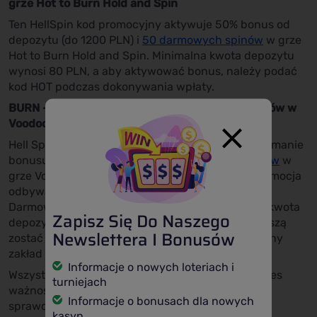
grze Hot to Burn Hold and Spin
Ten HellSpin kod promocyjny aktywuje 50% bonus od
depozytu (do 1200 PLN) i
50 darmowych spinów
w grze
Hot to Burn Hold and Spin. Minimalna kwota depozytu
wynosi 80 PLN, a aby aktywować bonus, należy podać
kod HOT podczas dokonywania wpłaty.
BURN – 50% do 800 PLN + 100 darmowych spinów w
Voodoo Magic
Hell Spin kod promocyjny – BURN umożliwia otrzymanie
bonusu 50% (do 800 PLN) i
100 darmowych spinów
w
grze Voodoo Magic przy dokonaniu depozytu. Promocja
odbywa się w każdą środę.
Darmowe spiny są przyznawane w ciągu 2 dni, a kwota
Zapisz Się Do Naszego
depozytu oraz wygrane z darmowych spinów muszą
Newslettera I Bonusów
zostać obrócone 40 razy w ciągu 7 dni. Maksymalny
zakład wynosi 20 PLN.
Informacje o nowych loteriach i
Wszystkie kody promocyjne mają ograniczony okres
turniejach
ważności, więc zaleca się śledzenie aktualizacji i
Informacje o bonusach dla nowych
sprawdzenie warunków aktywacji przed użyciem.
kasyn