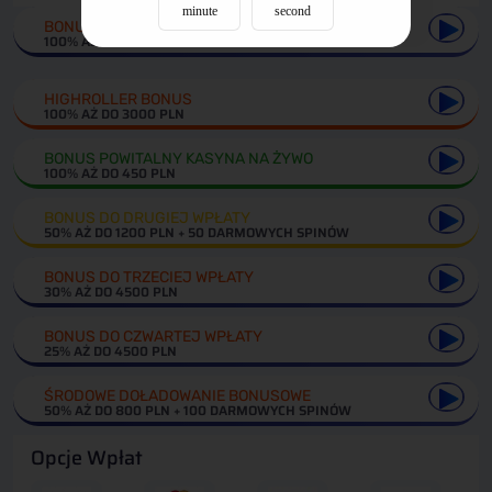
minute
second
BONUS DO PIERWSZEJ WPŁATY
100% AŻ DO 400 PLN + 100 DARMOWYCH SPINÓW
HIGHROLLER BONUS
100% AŻ DO 3000 PLN
BONUS POWITALNY KASYNA NA ŻYWO
100% AŻ DO 450 PLN
BONUS DO DRUGIEJ WPŁATY
50% AŻ DO 1200 PLN + 50 DARMOWYCH SPINÓW
BONUS DO TRZECIEJ WPŁATY
30% AŻ DO 4500 PLN
BONUS DO CZWARTEJ WPŁATY
25% AŻ DO 4500 PLN
ŚRODOWE DOŁADOWANIE BONUSOWE
50% AŻ DO 800 PLN + 100 DARMOWYCH SPINÓW
Opcje Wpłat